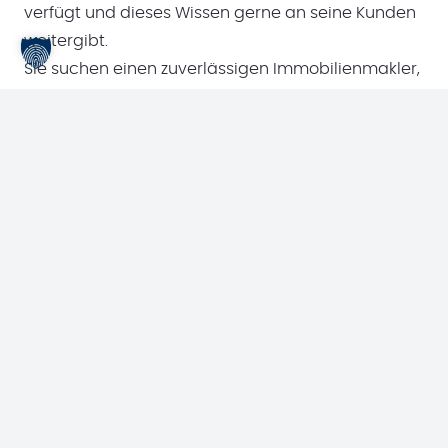
verfügt und dieses Wissen gerne an seine Kunden
weitergibt.
Sie suchen einen zuverlässigen Immobilienmakler,
der Ihnen beim Kauf und Verkauf zur Seite steht?
Dann nehmen Sie noch heute
Kontakt
zu uns auf.
Wir freuen uns auf Ihre Nachricht oder Ihren Anruf.